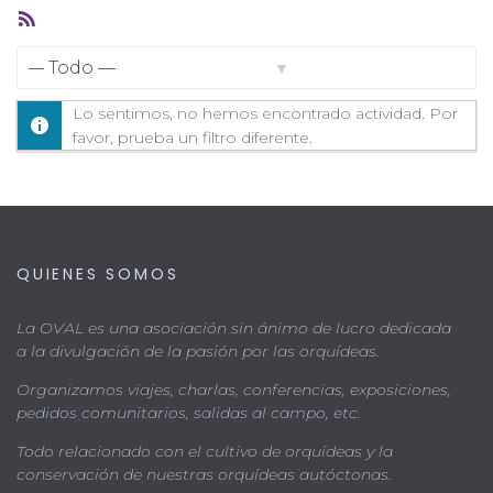
Feed
RSS
Mostrar:
Lo sentimos, no hemos encontrado actividad. Por
favor, prueba un filtro diferente.
QUIENES SOMOS
La OVAL es una asociación sin ánimo de lucro dedicada
a la divulgación de la pasión por las orquídeas.
Organizamos viajes, charlas, conferencias, exposiciones,
pedidos comunitarios, salidas al campo, etc.
Todo relacionado con el cultivo de orquídeas y la
conservación de nuestras orquídeas autóctonas.