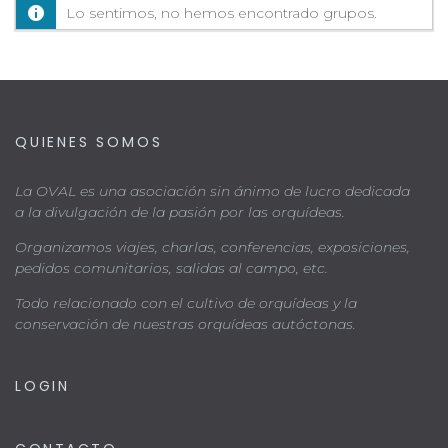
por:
Lo sentimos, no hemos encontrado grupos.
QUIENES SOMOS
La OVAL es una asociación sin ánimo de lucro dedicada
a la divulgación de la pasión por las orquídeas.
Organizamos viajes, charlas, conferencias, exposiciones,
pedidos comunitarios, salidas al campo, etc.
Todo relacionado con el cultivo de orquídeas y la
conservación de nuestras orquídeas autóctonas.
LOGIN