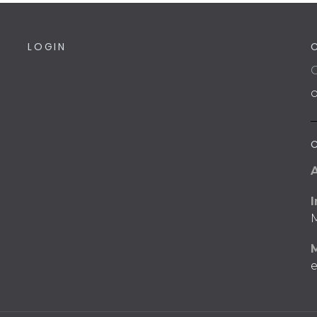
LOGIN
C
I
M
e