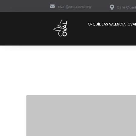
oval@orquioval.org
Calle Quart
ORQUÍDEAS VALENCIA. OVAL