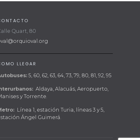
CONTACTO
alle Quart, 80
oval@orquioval.org
COMO LLEGAR
Autobuses:
5, 60, 62, 63, 64, 73, 79, 80, 81, 92, 95
nterurbanos:
Aldaya, Alacuás, Aeropuerto,
anises y Torrente.
Metro:
Línea 1, estación Turia, líneas 3 y 5,
stación Ángel Guimerá.