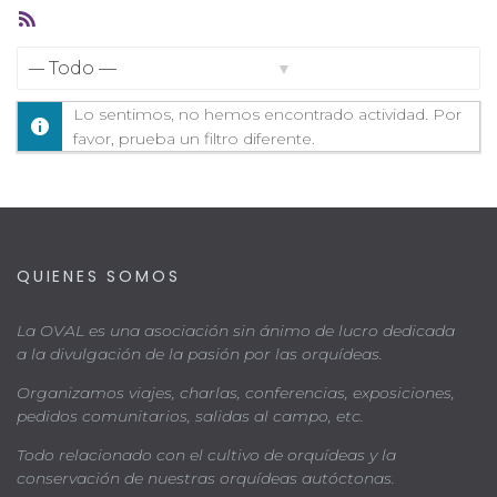
Feed
RSS
Mostrar:
Lo sentimos, no hemos encontrado actividad. Por
favor, prueba un filtro diferente.
QUIENES SOMOS
La OVAL es una asociación sin ánimo de lucro dedicada
a la divulgación de la pasión por las orquídeas.
Organizamos viajes, charlas, conferencias, exposiciones,
pedidos comunitarios, salidas al campo, etc.
Todo relacionado con el cultivo de orquídeas y la
conservación de nuestras orquídeas autóctonas.