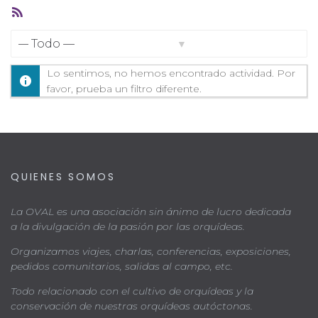
Feed
RSS
Mostrar:
Lo sentimos, no hemos encontrado actividad. Por
favor, prueba un filtro diferente.
QUIENES SOMOS
La OVAL es una asociación sin ánimo de lucro dedicada
a la divulgación de la pasión por las orquídeas.
Organizamos viajes, charlas, conferencias, exposiciones,
pedidos comunitarios, salidas al campo, etc.
Todo relacionado con el cultivo de orquídeas y la
conservación de nuestras orquídeas autóctonas.