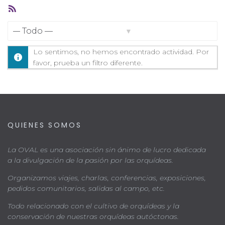
Feed
RSS
Mostrar:
Lo sentimos, no hemos encontrado actividad. Por
favor, prueba un filtro diferente.
QUIENES SOMOS
La OVAL es una asociación sin ánimo de lucro dedicada
a la divulgación de la pasión por las orquídeas.
Organizamos viajes, charlas, conferencias, exposiciones,
pedidos comunitarios, salidas al campo, etc.
Todo relacionado con el cultivo de orquídeas y la
conservación de nuestras orquídeas autóctonas.