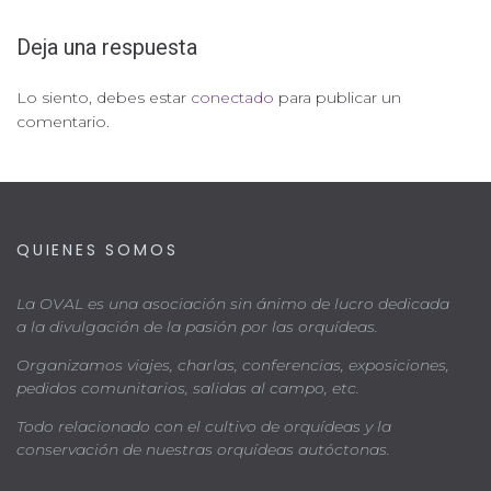
Deja una respuesta
Lo siento, debes estar
conectado
para publicar un
comentario.
QUIENES SOMOS
La OVAL es una asociación sin ánimo de lucro dedicada
a la divulgación de la pasión por las orquídeas.
Organizamos viajes, charlas, conferencias, exposiciones,
pedidos comunitarios, salidas al campo, etc.
Todo relacionado con el cultivo de orquídeas y la
conservación de nuestras orquídeas autóctonas.