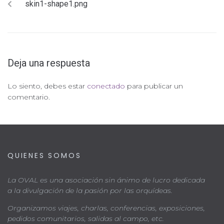
skin1-shape1.png
Deja una respuesta
Lo siento, debes estar
conectado
para publicar un
comentario.
QUIENES SOMOS
La OVAL es una asociación sin ánimo de lucro dedicada
a la divulgación de la pasión por las orquídeas.
Organizamos viajes, charlas, conferencias, exposiciones,
pedidos comunitarios, salidas al campo, etc.