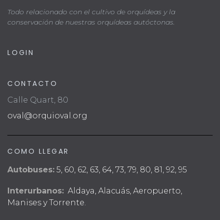
Todo relacionado con el cultivo de orquídeas y la
conservación de nuestras orquídeas autóctonas.
LOGIN
CONTACTO
Calle Quart, 80
oval@orquioval.org
COMO LLEGAR
Autobuses:
5, 60, 62, 63, 64, 73, 79, 80, 81, 92, 95
Interurbanos:
Aldaya, Alacuás, Aeropuerto,
Manises y Torrente.