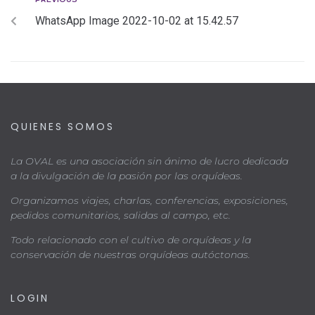
WhatsApp Image 2022-10-02 at 15.42.57
QUIENES SOMOS
La OVAL es una asociación sin ánimo de lucro dedicada
a la divulgación de la pasión por las orquídeas.
Organizamos viajes, charlas, conferencias, exposiciones,
pedidos comunitarios, salidas al campo, etc.
Todo relacionado con el cultivo de orquídeas y la
conservación de nuestras orquídeas autóctonas.
LOGIN