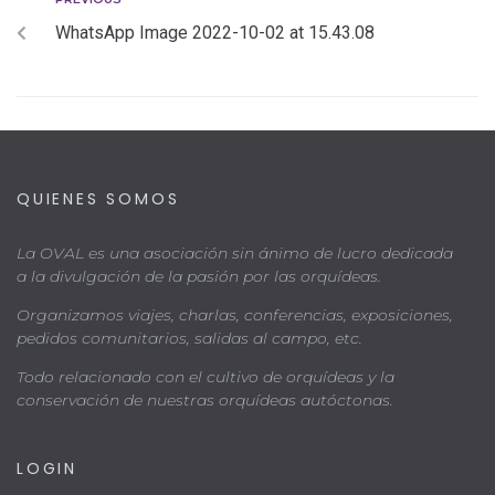
WhatsApp Image 2022-10-02 at 15.43.08
QUIENES SOMOS
La OVAL es una asociación sin ánimo de lucro dedicada
a la divulgación de la pasión por las orquídeas.
Organizamos viajes, charlas, conferencias, exposiciones,
pedidos comunitarios, salidas al campo, etc.
Todo relacionado con el cultivo de orquídeas y la
conservación de nuestras orquídeas autóctonas.
LOGIN