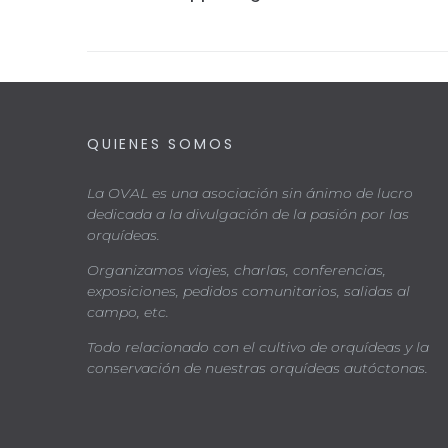
QUIENES SOMOS
La OVAL es una asociación sin ánimo de lucro
dedicada a la divulgación de la pasión por las
orquídeas.
Organizamos viajes, charlas, conferencias,
exposiciones, pedidos comunitarios, salidas al
campo, etc.
Todo relacionado con el cultivo de orquídeas y la
conservación de nuestras orquídeas autóctonas.