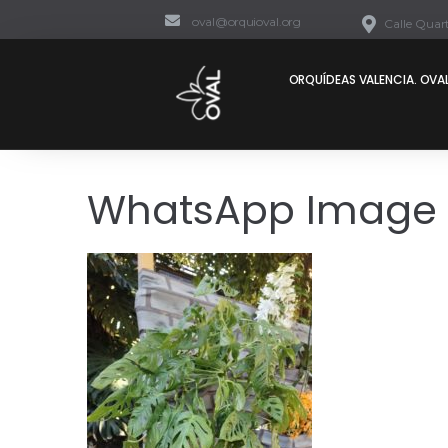
oval@orquioval.org
Calle Quart
ORQUÍDEAS VALENCIA. OVAL
WhatsApp Image 2