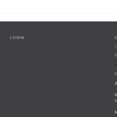
LOGIN
C
I
M