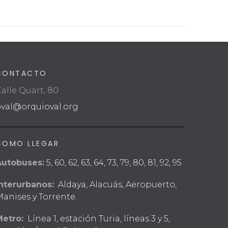
CONTACTO
alle Quart, 80
oval@orquioval.org
COMO LLEGAR
Autobuses:
5, 60, 62, 63, 64, 73, 79, 80, 81, 92, 95
nterurbanos:
Aldaya, Alacuás, Aeropuerto,
anises y Torrente.
Metro:
Línea 1, estación Turia, líneas 3 y 5,