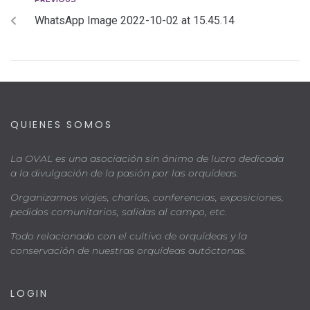
WhatsApp Image 2022-10-02 at 15.45.14
QUIENES SOMOS
La OVAL es una asociación sin ánimo de lucro dedicada
a la divulgación de la pasión por las orquídeas.
Organizamos viajes, charlas, conferencias, exposiciones,
pedidos comunitarios, salidas al campo, etc.
Todo relacionado con el cultivo de orquídeas y la
conservación de nuestras orquídeas autóctonas.
LOGIN