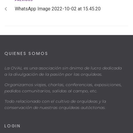
WhatsApp Image 2022-10-02 at 15.45.20
QUIENES SOMOS
La OVAL es una asociación sin ánimo de lucro dedicada
a la divulgación de la pasión por las orquídeas.
Organizamos viajes, charlas, conferencias, exposiciones,
pedidos comunitarios, salidas al campo, etc.
Todo relacionado con el cultivo de orquídeas y la
conservación de nuestras orquídeas autóctonas.
LOGIN