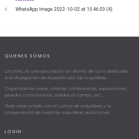
WhatsApp Image 2022-10-02 at 15.46.03 (4)
QUIENES SOMOS
La OVAL es una asociación sin ánimo de lucro dedicada
a la divulgación de la pasión por las orquídeas.
Organizamos viajes, charlas, conferencias, exposiciones,
pedidos comunitarios, salidas al campo, etc.
Todo relacionado con el cultivo de orquídeas y la
conservación de nuestras orquídeas autóctonas.
LOGIN