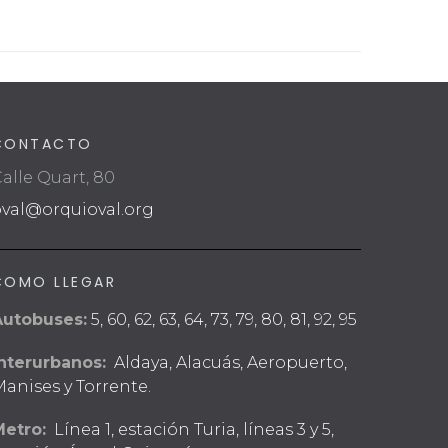
CONTACTO
alle Quart, 80
oval@orquioval.org
COMO LLEGAR
Autobuses:
5, 60, 62, 63, 64, 73, 79, 80, 81, 92, 95
nterurbanos:
Aldaya, Alacuás, Aeropuerto,
anises y Torrente.
Metro:
Línea 1, estación Turia, líneas 3 y 5,