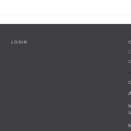
LOGIN
C
I
M