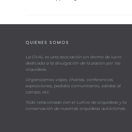
QUIENES SOMOS
La OVAL es una asociación sin ánimo de lucro
dedicada a la divulgación de la pasión por las
orquídeas.
Organizamos viajes, charlas, conferencias,
exposiciones, pedidos comunitarios, salidas al
campo, etc.
Todo relacionado con el cultivo de orquídeas y la
conservación de nuestras orquídeas autóctonas.