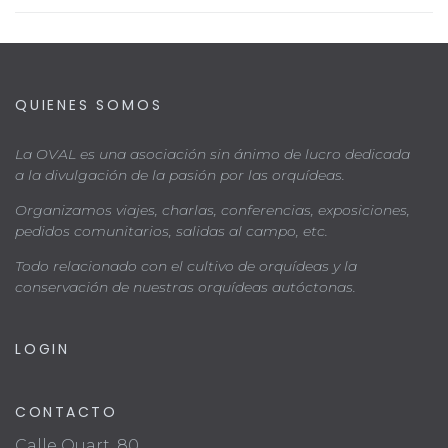
QUIENES SOMOS
La OVAL es una asociación sin ánimo de lucro dedicada
a la divulgación de la pasión por las orquídeas.
Organizamos viajes, charlas, conferencias, exposiciones,
pedidos comunitarios, salidas al campo, etc.
Todo relacionado con el cultivo de orquídeas y la
conservación de nuestras orquídeas autóctonas.
LOGIN
CONTACTO
Calle Quart, 80