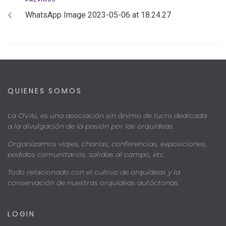
WhatsApp Image 2023-05-06 at 18.24.27
QUIENES SOMOS
La OVAL es una asociación sin ánimo de lucro dedicada
a la divulgación de la pasión por las orquídeas.
Organizamos viajes, charlas, conferencias, exposiciones,
pedidos comunitarios, salidas al campo, etc.
Todo relacionado con el cultivo de orquídeas y la
conservación de nuestras orquídeas autóctonas.
LOGIN