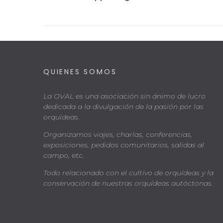
QUIENES SOMOS
La OVAL es una asociación sin ánimo de lucro
dedicada a la divulgación de la pasión por las
orquídeas.
Organizamos viajes, charlas, conferencias,
exposiciones, pedidos comunitarios, salidas al
campo, etc.
Todo relacionado con el cultivo de orquídeas y la
conservación de nuestras orquídeas autóctonas.