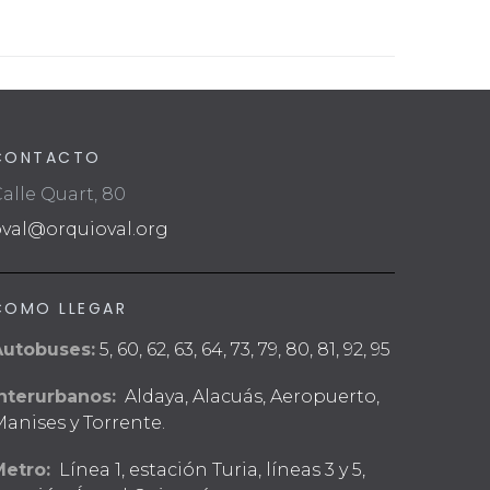
CONTACTO
alle Quart, 80
oval@orquioval.org
COMO LLEGAR
Autobuses:
5, 60, 62, 63, 64, 73, 79, 80, 81, 92, 95
nterurbanos:
Aldaya, Alacuás, Aeropuerto,
anises y Torrente.
Metro:
Línea 1, estación Turia, líneas 3 y 5,