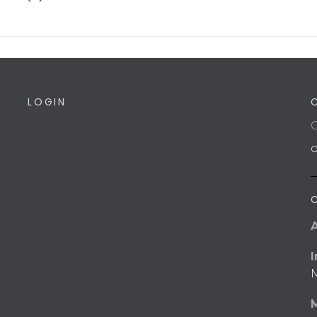
LOGIN
C
I
M