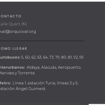
CONTACTO
alle Quart, 80
oval@orquioval.org
COMO LLEGAR
Autobuses:
5, 60, 62, 63, 64, 73, 79, 80, 81, 92, 95
nterurbanos:
Aldaya, Alacuás, Aeropuerto,
anises y Torrente.
Metro:
Línea 1, estación Turia, líneas 3 y 5,
stación Ángel Guimerá.