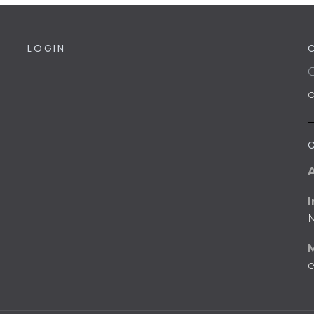
LOGIN
C
I
M
e