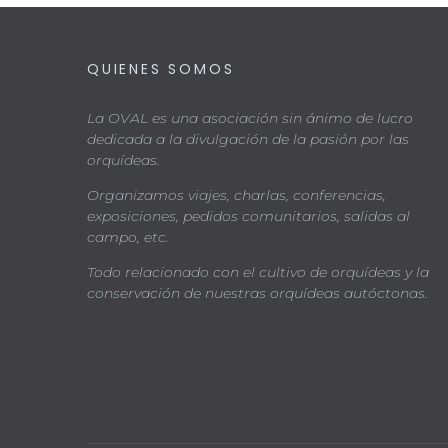
QUIENES SOMOS
La OVAL es una asociación sin ánimo de lucro
dedicada a la divulgación de la pasión por las
orquídeas.
Organizamos viajes, charlas, conferencias,
exposiciones, pedidos comunitarios, salidas al
campo, etc.
Todo relacionado con el cultivo de orquídeas y la
conservación de nuestras orquídeas autóctonas.