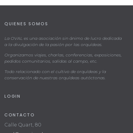
QUIENES SOMOS
La OVAL es una asociación sin ánimo de lucro dedicada
a la divulgación de la pasión por las orquídeas.
Organizamos viajes, charlas, conferencias, exposiciones,
pedidos comunitarios, salidas al campo, etc.
Todo relacionado con el cultivo de orquídeas y la
conservación de nuestras orquídeas autóctonas.
LOGIN
CONTACTO
Calle Quart, 80