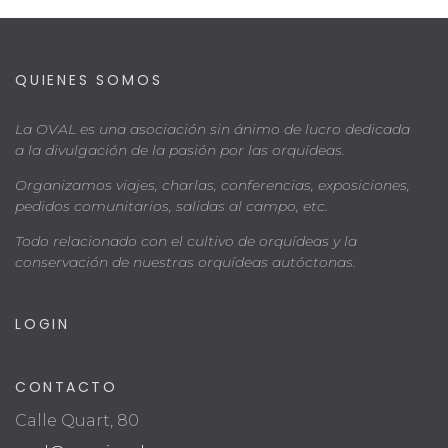
QUIENES SOMOS
La OVAL es una asociación sin ánimo de lucro dedicada
a la divulgación de la pasión por las orquídeas.
Organizamos viajes, charlas, conferencias, exposiciones,
pedidos comunitarios, salidas al campo, etc.
Todo relacionado con el cultivo de orquídeas y la
conservación de nuestras orquídeas autóctonas.
LOGIN
CONTACTO
Calle Quart, 80