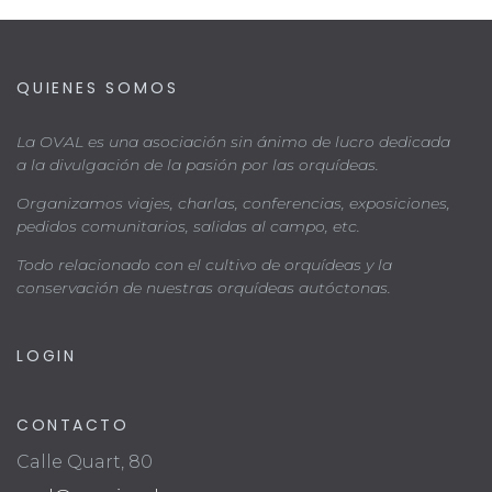
QUIENES SOMOS
La OVAL es una asociación sin ánimo de lucro dedicada
a la divulgación de la pasión por las orquídeas.
Organizamos viajes, charlas, conferencias, exposiciones,
pedidos comunitarios, salidas al campo, etc.
Todo relacionado con el cultivo de orquídeas y la
conservación de nuestras orquídeas autóctonas.
LOGIN
CONTACTO
Calle Quart, 80