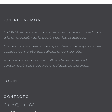
QUIENES SOMOS
La OVAL es una asociación sin ánimo de lucro dedicada
a la divulgación de la pasión por las orquídeas.
Organizamos viajes, charlas, conferencias, exposiciones,
pedidos comunitarios, salidas al campo, etc.
Todo relacionado con el cultivo de orquídeas y la
conservación de nuestras orquídeas autóctonas.
LOGIN
CONTACTO
Calle Quart, 80