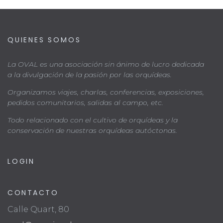
QUIENES SOMOS
La OVAL es una asociación sin ánimo de lucro dedicada
a la divulgación de la pasión por las orquídeas.
Organizamos viajes, charlas, conferencias, exposiciones,
pedidos comunitarios, salidas al campo, etc.
Todo relacionado con el cultivo de orquídeas y la
conservación de nuestras orquídeas autóctonas.
LOGIN
CONTACTO
Calle Quart, 80