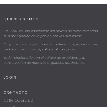
QUIENES SOMOS
La OVAL es una asociación sin ánimo de lucro dedicada
a la divulgación de la pasión por las orquídeas.
Organizamos viajes, charlas, conferencias, exposiciones,
pedidos comunitarios, salidas al campo, etc.
Todo relacionado con el cultivo de orquídeas y la
conservación de nuestras orquídeas autóctonas.
LOGIN
CONTACTO
Calle Quart, 80