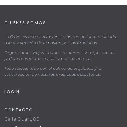
QUIENES SOMOS
La OVAL es una asociación sin ánimo de lucro dedicada
a la divulgación de la pasión por las orquídeas.
Organizamos viajes, charlas, conferencias, exposiciones,
pedidos comunitarios, salidas al campo, etc.
Todo relacionado con el cultivo de orquídeas y la
conservación de nuestras orquídeas autóctonas.
LOGIN
CONTACTO
Calle Quart, 80