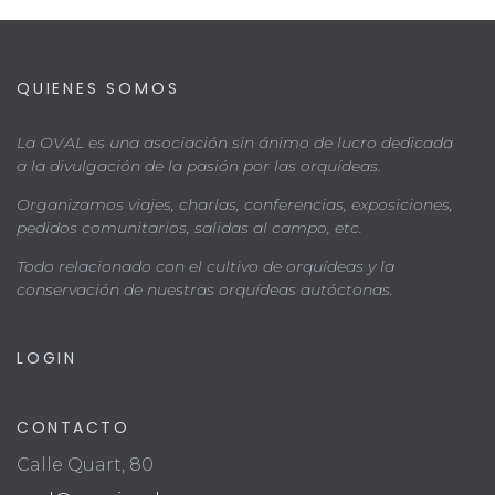
QUIENES SOMOS
La OVAL es una asociación sin ánimo de lucro dedicada
a la divulgación de la pasión por las orquídeas.
Organizamos viajes, charlas, conferencias, exposiciones,
pedidos comunitarios, salidas al campo, etc.
Todo relacionado con el cultivo de orquídeas y la
conservación de nuestras orquídeas autóctonas.
LOGIN
CONTACTO
Calle Quart, 80