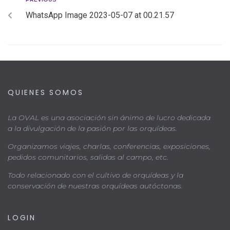
WhatsApp Image 2023-05-07 at 00.21.57
QUIENES SOMOS
La OVAL es una asociación sin ánimo de lucro dedicada
a la divulgación de la pasión por las orquídeas.
Organizamos viajes, charlas, conferencias, exposiciones,
pedidos comunitarios, salidas al campo, etc.
Todo relacionado con el cultivo de orquídeas y la
conservación de nuestras orquídeas autóctonas.
LOGIN