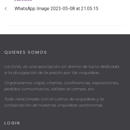
WhatsApp Image 2023-05-08 at 21.05.15
QUIENES SOMOS
La OVAL es una asociación sin ánimo de lucro dedicada
a la divulgación de la pasión por las orquídeas.
Organizamos viajes, charlas, conferencias, exposiciones,
pedidos comunitarios, salidas al campo, etc.
Todo relacionado con el cultivo de orquídeas y la
conservación de nuestras orquídeas autóctonas.
LOGIN