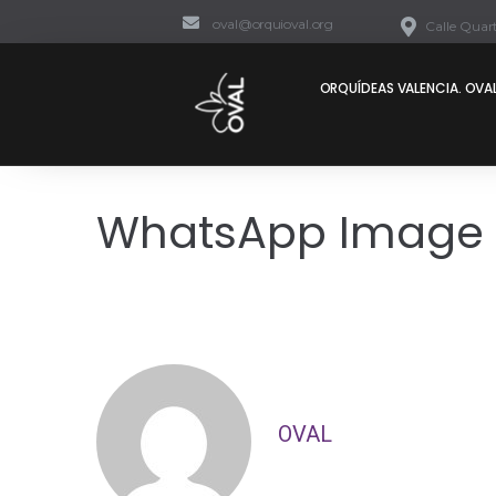
oval@orquioval.org
Calle Quart
ORQUÍDEAS VALENCIA. OVAL
WhatsApp Image 20
OVAL