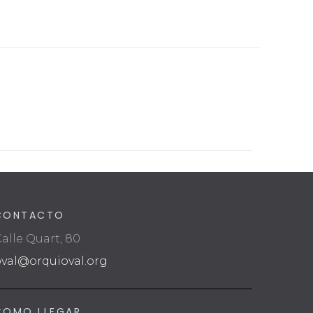
CONTACTO
alle Quart, 80
oval@orquioval.org
COMO LLEGAR