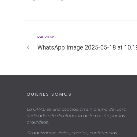
PREVIOUS
WhatsApp Image 2025-05-18 at 10.19
QUIENES SOMOS
La OVAL es una asociación sin ánimo de lucro
dedicada a la divulgación de la pasión por las
orquídeas.
Organizamos viajes, charlas, conferencias,