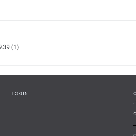
.39 (1)
LOGIN
C