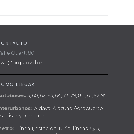
CONTACTO
alle Quart, 80
oval@orquioval.org
COMO LLEGAR
Autobuses:
5, 60, 62, 63, 64, 73, 79, 80, 81, 92, 95
nterurbanos:
Aldaya, Alacuás, Aeropuerto,
anises y Torrente.
Metro:
Línea 1, estación Turia, líneas 3 y 5,