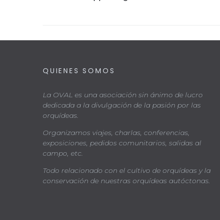
QUIENES SOMOS
La OVAL es una asociación sin ánimo de lucro
dedicada a la divulgación de la pasión por las
orquídeas.
Organizamos viajes, charlas, conferencias,
exposiciones, pedidos comunitarios, salidas al
campo, etc.
Todo relacionado con el cultivo de orquídeas y la
conservación de nuestras orquídeas autóctonas.