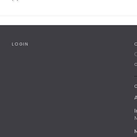
LOGIN
C
I
M