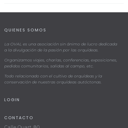
QUIENES SOMOS
La OVAL es una asociación sin ánimo de lucro dedicada
a la divulgación de la pasión por las orquídeas.
Organizamos viajes, charlas, conferencias, exposiciones,
pedidos comunitarios, salidas al campo, etc.
Todo relacionado con el cultivo de orquídeas y la
conservación de nuestras orquídeas autóctonas.
LOGIN
CONTACTO
Calle Quart, 80