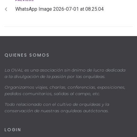
WhatsApp Image 2026-07-01 at 08.25.04
QUIENES SOMOS
La OVAL es una asociación sin ánimo de lucro dedicada
a la divulgación de la pasión por las orquídeas.
Organizamos viajes, charlas, conferencias, exposiciones,
pedidos comunitarios, salidas al campo, etc.
Todo relacionado con el cultivo de orquídeas y la
conservación de nuestras orquídeas autóctonas.
LOGIN