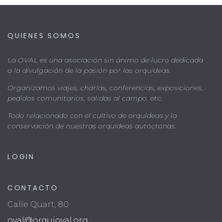
QUIENES SOMOS
La OVAL es una asociación sin ánimo de lucro dedicada
a la divulgación de la pasión por las orquídeas.
Organizamos viajes, charlas, conferencias, exposiciones,
pedidos comunitarios, salidas al campo, etc.
Todo relacionado con el cultivo de orquídeas y la
conservación de nuestras orquídeas autóctonas.
LOGIN
CONTACTO
Calle Quart, 80
oval@orquioval.org