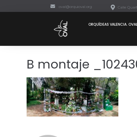
oval@orquioval.org
Calle Quart
ORQUÍDEAS VALENCIA. OVAL
B montaje _10243