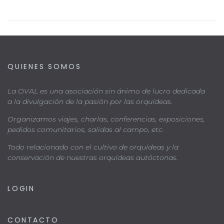
QUIENES SOMOS
La OVAL es una asociación sin ánimo de lucro dedicada
a la divulgación de la pasión por las orquídeas.
Organizamos viajes, charlas, conferencias, exposiciones,
pedidos comunitarios, salidas al campo, etc.
Todo relacionado con el cultivo de orquídeas y la
conservación de nuestras orquídeas autóctonas.
LOGIN
CONTACTO