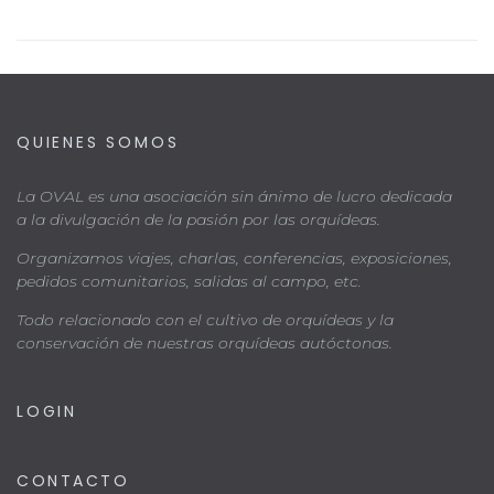
QUIENES SOMOS
La OVAL es una asociación sin ánimo de lucro dedicada
a la divulgación de la pasión por las orquídeas.
Organizamos viajes, charlas, conferencias, exposiciones,
pedidos comunitarios, salidas al campo, etc.
Todo relacionado con el cultivo de orquídeas y la
conservación de nuestras orquídeas autóctonas.
LOGIN
CONTACTO