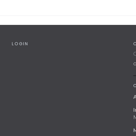
LOGIN
C
I
M