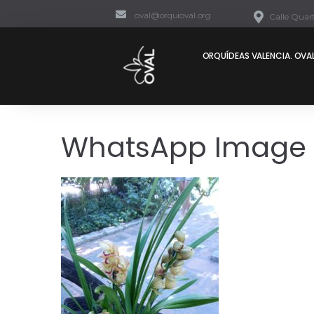
oval@orquioval.org
Calle Quart
ORQUÍDEAS VALENCIA. OVAL
WhatsApp Image 2