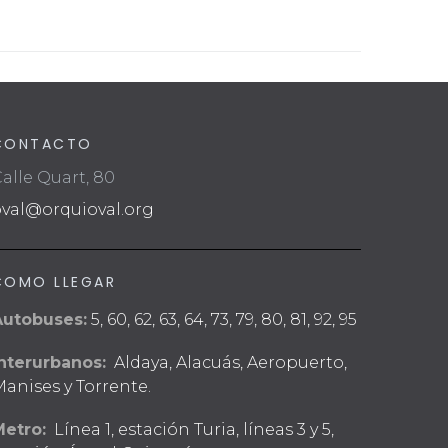
CONTACTO
alle Quart, 80
oval@orquioval.org
COMO LLEGAR
Autobuses:
5, 60, 62, 63, 64, 73, 79, 80, 81, 92, 95
nterurbanos:
Aldaya, Alacuás, Aeropuerto,
anises y Torrente.
Metro:
Línea 1, estación Turia, líneas 3 y 5,