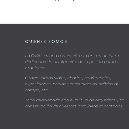
QUIENES SOMOS
La OVAL es una asociación sin ánimo de lucro
dedicada a la divulgación de la pasión por las
orquídeas.
Organizamos viajes, charlas, conferencias,
exposiciones, pedidos comunitarios, salidas al
campo, etc.
Todo relacionado con el cultivo de orquídeas y la
conservación de nuestras orquídeas autóctonas.