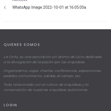
WhatsApp Image 2022-10-01 at 16.05.05a
QUIENES SOMOS
La OVAL es una asociación sin ánimo de lucro dedicada
a la divulgación de la pasión por las orquídeas.
Organizamos viajes, charlas, conferencias, exposiciones,
pedidos comunitarios, salidas al campo, etc.
Todo relacionado con el cultivo de orquídeas y la
conservación de nuestras orquídeas autóctonas.
LOGIN