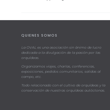
QUIENES SOMOS
La OVAL es una asociación sin ánimo de lucro
dedicada a la divulgación de la pasión por las
orquídeas.
Organizamos viajes, charlas, conferencias,
exposiciones, pedidos comunitarios, salidas al
campo, etc.
Todo relacionado con el cultivo de orquídeas y la
conservación de nuestras orquídeas autóctonas.