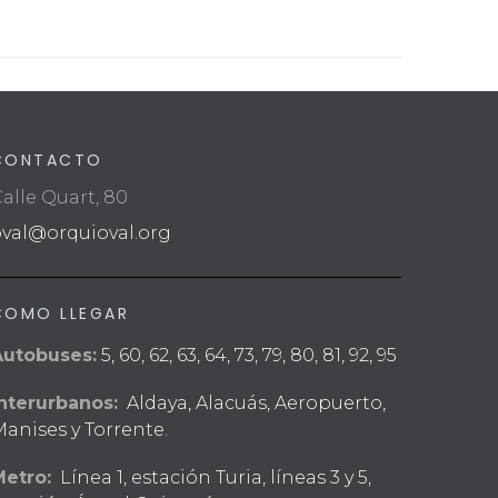
CONTACTO
alle Quart, 80
oval@orquioval.org
COMO LLEGAR
Autobuses:
5, 60, 62, 63, 64, 73, 79, 80, 81, 92, 95
nterurbanos:
Aldaya, Alacuás, Aeropuerto,
anises y Torrente.
Metro:
Línea 1, estación Turia, líneas 3 y 5,