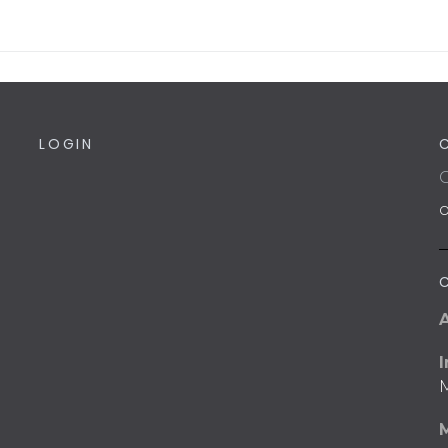
LOGIN
C
I
M