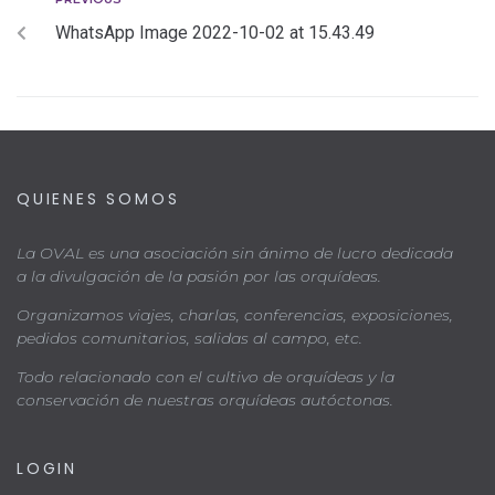
WhatsApp Image 2022-10-02 at 15.43.49
QUIENES SOMOS
La OVAL es una asociación sin ánimo de lucro dedicada
a la divulgación de la pasión por las orquídeas.
Organizamos viajes, charlas, conferencias, exposiciones,
pedidos comunitarios, salidas al campo, etc.
Todo relacionado con el cultivo de orquídeas y la
conservación de nuestras orquídeas autóctonas.
LOGIN