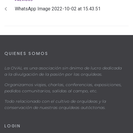
WhatsApp Image 2022-10-02 at 15.43.51
QUIENES SOMOS
La OVAL es una asociación sin ánimo de lucro dedicada
a la divulgación de la pasión por las orquídeas.
Organizamos viajes, charlas, conferencias, exposiciones,
pedidos comunitarios, salidas al campo, etc.
Todo relacionado con el cultivo de orquídeas y la
conservación de nuestras orquídeas autóctonas.
LOGIN