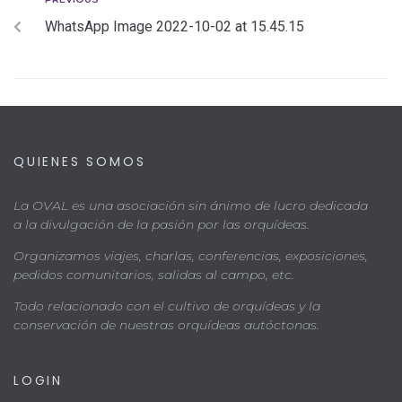
WhatsApp Image 2022-10-02 at 15.45.15
QUIENES SOMOS
La OVAL es una asociación sin ánimo de lucro dedicada
a la divulgación de la pasión por las orquídeas.
Organizamos viajes, charlas, conferencias, exposiciones,
pedidos comunitarios, salidas al campo, etc.
Todo relacionado con el cultivo de orquídeas y la
conservación de nuestras orquídeas autóctonas.
LOGIN