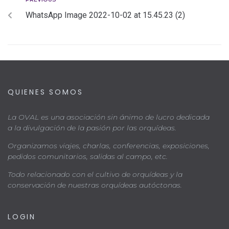
WhatsApp Image 2022-10-02 at 15.45.23 (2)
QUIENES SOMOS
La OVAL es una asociación sin ánimo de lucro dedicada
a la divulgación de la pasión por las orquídeas.
Organizamos viajes, charlas, conferencias, exposiciones,
pedidos comunitarios, salidas al campo, etc.
Todo relacionado con el cultivo de orquídeas y la
conservación de nuestras orquídeas autóctonas.
LOGIN