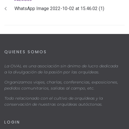
WhatsApp Image 2022-10-02 at 15.46.02 (1)
QUIENES SOMOS
La OVAL es una asociación sin ánimo de lucro dedicada
a la divulgación de la pasión por las orquídeas.
Organizamos viajes, charlas, conferencias, exposiciones,
pedidos comunitarios, salidas al campo, etc.
Todo relacionado con el cultivo de orquídeas y la
conservación de nuestras orquídeas autóctonas.
LOGIN