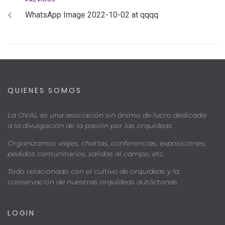
WhatsApp Image 2022-10-02 at qqqq
QUIENES SOMOS
La OVAL es una asociación sin ánimo de lucro dedicada
a la divulgación de la pasión por las orquídeas.
Organizamos viajes, charlas, conferencias, exposiciones,
pedidos comunitarios, salidas al campo, etc.
Todo relacionado con el cultivo de orquídeas y la
conservación de nuestras orquídeas autóctonas.
LOGIN