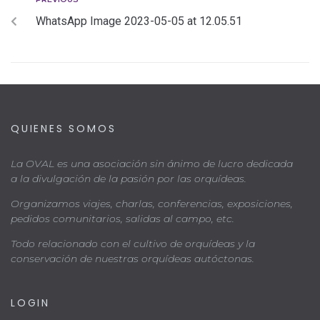
WhatsApp Image 2023-05-05 at 12.05.51
QUIENES SOMOS
La OVAL es una asociación sin ánimo de lucro dedicada
a la divulgación de la pasión por las orquídeas.
Organizamos viajes, charlas, conferencias, exposiciones,
pedidos comunitarios, salidas al campo, etc.
Todo relacionado con el cultivo de orquídeas y la
conservación de nuestras orquídeas autóctonas.
LOGIN