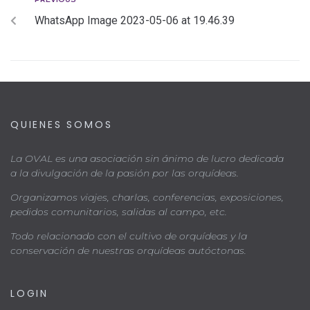
WhatsApp Image 2023-05-06 at 19.46.39
QUIENES SOMOS
La OVAL es una asociación sin ánimo de lucro dedicada
a la divulgación de la pasión por las orquídeas.
Organizamos viajes, charlas, conferencias, exposiciones,
pedidos comunitarios, salidas al campo, etc.
Todo relacionado con el cultivo de orquídeas y la
conservación de nuestras orquídeas autóctonas.
LOGIN