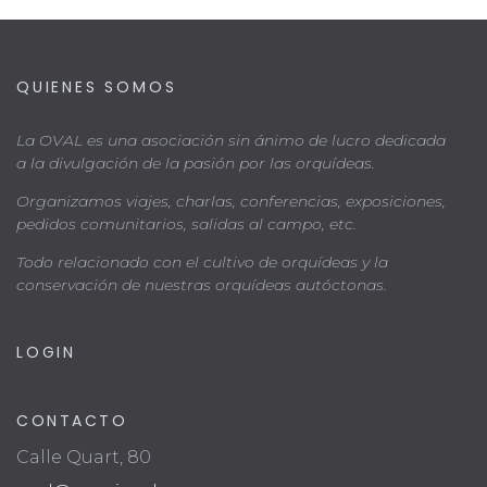
QUIENES SOMOS
La OVAL es una asociación sin ánimo de lucro dedicada
a la divulgación de la pasión por las orquídeas.
Organizamos viajes, charlas, conferencias, exposiciones,
pedidos comunitarios, salidas al campo, etc.
Todo relacionado con el cultivo de orquídeas y la
conservación de nuestras orquídeas autóctonas.
LOGIN
CONTACTO
Calle Quart, 80