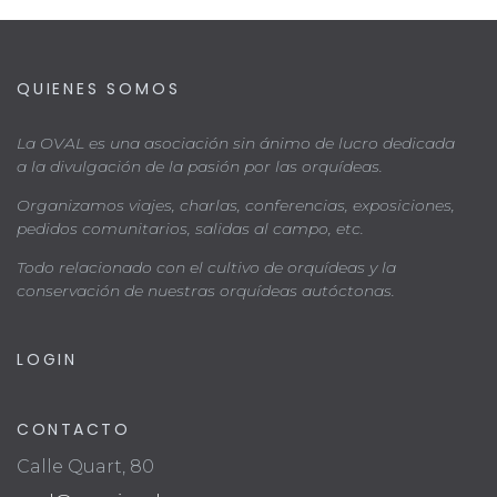
QUIENES SOMOS
La OVAL es una asociación sin ánimo de lucro dedicada
a la divulgación de la pasión por las orquídeas.
Organizamos viajes, charlas, conferencias, exposiciones,
pedidos comunitarios, salidas al campo, etc.
Todo relacionado con el cultivo de orquídeas y la
conservación de nuestras orquídeas autóctonas.
LOGIN
CONTACTO
Calle Quart, 80